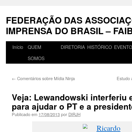
Pular
para
FEDERAÇÃO DAS ASSOCIAÇ
o
conteúdo
IMPRENSA DO BRASIL – FAI
Início
QUEM
DIRETORIA
HISTÓRICO
EVENT
SOMOS
←
Comentários sobre Mídia Ninja
Estudo 
Veja: Lewandowski interferiu
para ajudar o PT e a presiden
Publicado em
17/08/2013
por
DIRJH