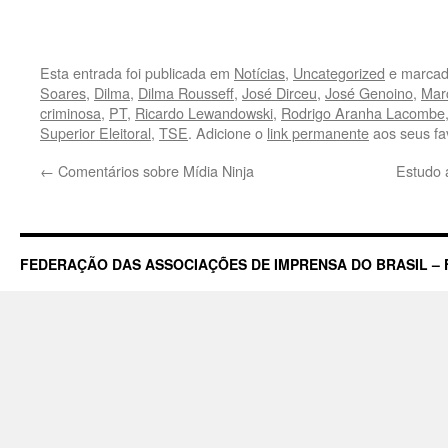
Esta entrada foi publicada em
Notícias
,
Uncategorized
e marcad
Soares
,
Dilma
,
Dilma Rousseff
,
José Dirceu
,
José Genoino
,
Mar
criminosa
,
PT
,
Ricardo Lewandowski
,
Rodrigo Aranha Lacombe
Superior Eleitoral
,
TSE
. Adicione o
link permanente
aos seus fav
←
Comentários sobre Mídia Ninja
Estudo 
FEDERAÇÃO DAS ASSOCIAÇÕES DE IMPRENSA DO BRASIL – 