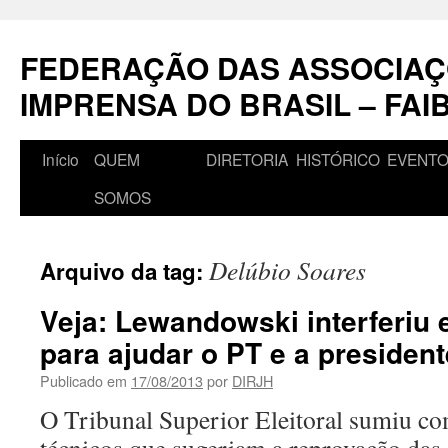
Pular
para
FEDERAÇÃO DAS ASSOCIAÇ
o
conteúdo
IMPRENSA DO BRASIL – FAI
Início
QUEM
DIRETORIA
HISTÓRICO
EVENT
SOMOS
Delúbio Soares
Arquivo da tag:
Veja: Lewandowski interferiu
para ajudar o PT e a presiden
Publicado em
17/08/2013
por
DIRJH
O Tribunal Superior Eleitoral sumiu co