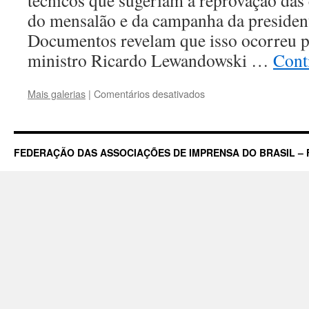
técnicos que sugeriam a reprovação das
do mensalão e da campanha da presiden
Documentos revelam que isso ocorreu 
ministro Ricardo Lewandowski …
Cont
em
Mais galerias
|
Comentários desativados
Veja:
Lewandowski
interferiu
em
FEDERAÇÃO DAS ASSOCIAÇÕES DE IMPRENSA DO BRASIL – 
processo
para
ajudar
o
PT
e
a
presidente
Dilma