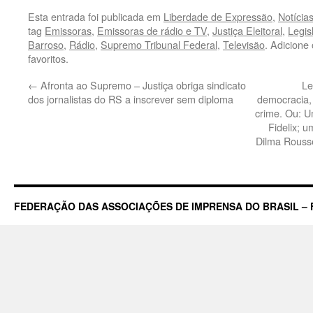
Esta entrada foi publicada em
Liberdade de Expressão
,
Notícia
tag
Emissoras
,
Emissoras de rádio e TV
,
Justiça Eleitoral
,
Legis
Barroso
,
Rádio
,
Supremo Tribunal Federal
,
Televisão
. Adicione
favoritos.
←
Afronta ao Supremo – Justiça obriga sindicato
Le
dos jornalistas do RS a inscrever sem diploma
democracia, 
crime. Ou: U
Fidelix; u
Dilma Rousse
FEDERAÇÃO DAS ASSOCIAÇÕES DE IMPRENSA DO BRASIL – 