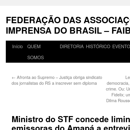
Pular
para
FEDERAÇÃO DAS ASSOCIAÇ
o
conteúdo
IMPRENSA DO BRASIL – FAI
Início
QUEM
DIRETORIA
HISTÓRICO
EVENT
SOMOS
←
Afronta ao Supremo – Justiça obriga sindicato
Le
dos jornalistas do RS a inscrever sem diploma
democracia, 
crime. Ou: U
Fidelix; u
Dilma Rousse
Ministro do STF concede limin
emissoras do Amapá a entrevi