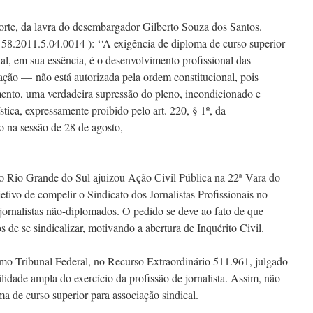
orte, da lavra do desembargador Gilberto Souza dos Santos.
8.2011.5.04.0014 ): ‘‘A exigência de diploma de curso superior
al, em sua essência, é o desenvolvimento profissional das
ação — não está autorizada pela ordem constitucional, pois
mento, uma verdadeira supressão do pleno, incondicionado e
ística, expressamente proibido pelo art. 220, § 1º, da
do na sessão de 28 de agosto,
o Rio Grande do Sul ajuizou Ação Civil Pública na 22ª Vara do
tivo de compelir o Sindicato dos Jornalistas Profissionais no
e jornalistas não-diplomados. O pedido se deve ao fato de que
 de se sindicalizar, motivando a abertura de Inquérito Civil.
 Tribunal Federal, no Recurso Extraordinário 511.961, julgado
lidade ampla do exercício da profissão de jornalista. Assim, não
a de curso superior para associação sindical.