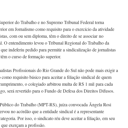
 Superior do Trabalho e no Supremo Tribunal Federal torna
rior em Jornalismo como requisito para o exercício da atividade
istas, com ou sem diploma, têm o direito de se associar no
nal. O entendimento levou o Tribunal Regional do Trabalho da
que indeferiu pedido para permitir a sindicalização de jornalistas
 têm o curso de formação superior.
alistas Profissionais do Rio Grande do Sul não pode mais exigir a
omo requisito básico para aceitar a filiação sindical de quem
scumprimento, o colegiado arbitrou multa de R$ 1 mil para cada
go, será revertido para o Fundo de Defesa dos Direitos Difusos.
o Público do Trabalho (MPT-RS), juíza convocada Ângela Rosi
rvou no acórdão que a entidade sindical é a representante
tegoria. Por isso, o sindicato réu deve aceitar a filiação, em seu
s que exerçam a profissão.