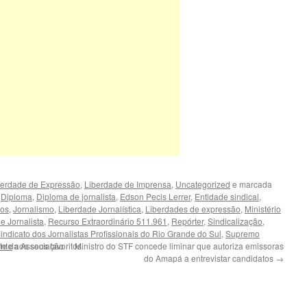
berdade de Expressão
,
Liberdade de Imprensa
,
Uncategorized
e marcada
,
Diploma
,
Diploma de jornalista
,
Edson Pecis Lerrer
,
Entidade sindical
,
tos
,
Jornalismo
,
Liberdade Jornalística
,
Liberdades de expressão
,
Ministério
e Jornalista
,
Recurso Extraordinário 511.961
,
Repórter
,
Sindicalização
,
indicato dos Jornalistas Profissionais do Rio Grande do Sul
,
Supremo
te da Associação
ente
aos seus favoritos.
Ministro do STF concede liminar que autoriza emissoras
do Amapá a entrevistar candidatos
→