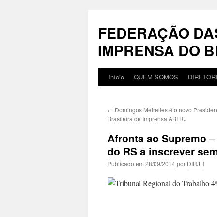
Pular
para
FEDERAÇÃO DA
o
conteúdo
IMPRENSA DO B
Início
QUEM SOMOS
DIRETOR
←
Domingos Meirelles é o novo Presiden
Brasileira de Imprensa ABI RJ
Afronta ao Supremo – 
do RS a inscrever se
Publicado em
28/09/2014
por
DIRJH