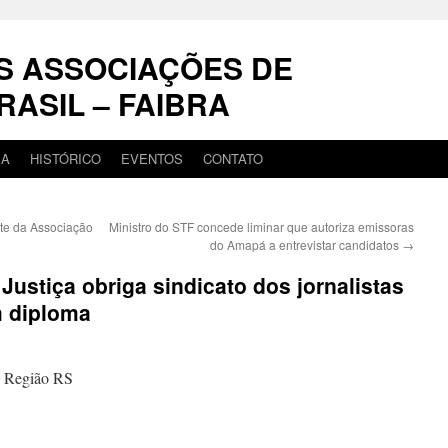
S ASSOCIAÇÕES DE
RASIL – FAIBRA
IA
HISTÓRICO
EVENTOS
CONTATO
te da Associação
Ministro do STF concede liminar que autoriza emissoras
do Amapá a entrevistar candidatos
→
Justiça obriga sindicato dos jornalistas
m diploma