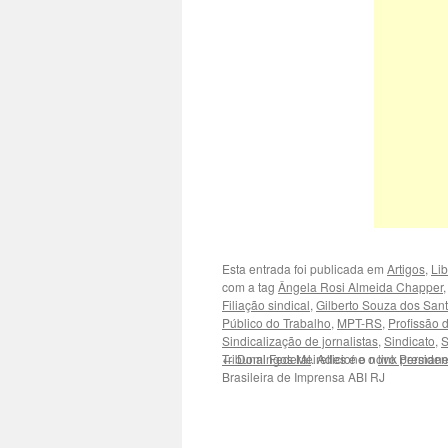
Esta entrada foi publicada em
Artigos
,
Li
com a tag
Ângela Rosi Almeida Chapper
Filiação sindical
,
Gilberto Souza dos San
Público do Trabalho
,
MPT-RS
,
Profissão d
Sindicalização de jornalistas
,
Sindicato
,
S
Tribunal Federal
←
Domingos Meirelles é o novo Presiden
. Adicione o
link perman
Brasileira de Imprensa ABI RJ