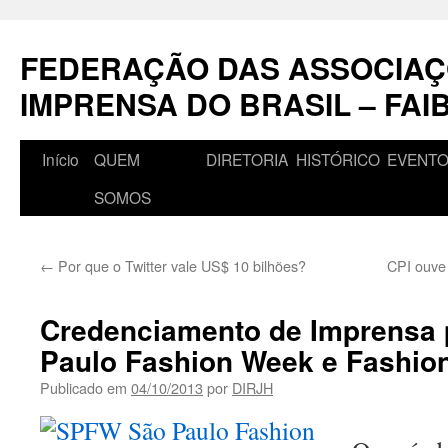
Pular
para
FEDERAÇÃO DAS ASSOCIAÇ
o
conteúdo
IMPRENSA DO BRASIL – FAI
Início
QUEM
DIRETORIA
HISTÓRICO
EVENT
SOMOS
←
Por que o Twitter vale US$ 10 bilhões?
CPI ouve
Credenciamento de Imprensa
Paulo Fashion Week e Fashio
Publicado em
04/10/2013
por
DIRJH