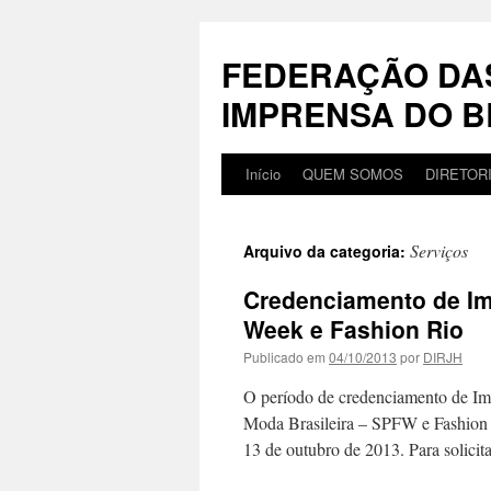
Pular
para
FEDERAÇÃO DA
o
conteúdo
IMPRENSA DO B
Início
QUEM SOMOS
DIRETOR
Serviços
Arquivo da categoria:
Credenciamento de I
Week e Fashion Rio
Publicado em
04/10/2013
por
DIRJH
O período de credenciamento de Imp
Moda Brasileira – SPFW e Fashion 
13 de outubro de 2013. Para solici