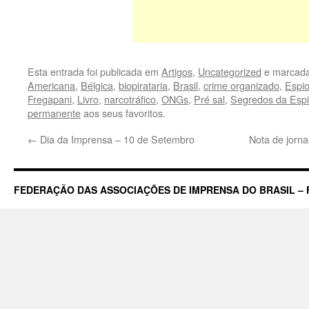
Esta entrada foi publicada em
Artigos
,
Uncategorized
e marcada
Americana
,
Bélgica
,
biopirataria
,
Brasil
,
crime organizado
,
Espi
Fregapani
,
Livro
,
narcotráfico
,
ONGs
,
Pré sal
,
Segredos da Esp
permanente
aos seus favoritos.
←
Dia da Imprensa – 10 de Setembro
Nota de jorna
FEDERAÇÃO DAS ASSOCIAÇÕES DE IMPRENSA DO BRASIL – 