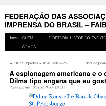
Pular
para
FEDERAÇÃO DAS ASSOCIAÇ
o
conteúdo
IMPRENSA DO BRASIL – FAI
Início
QUEM
DIRETORIA
HISTÓRICO
EVENT
SOMOS
←
Dia da Imprensa – 10 de Setembro
Nota de jorna
A espionagem americana e o 
Dilma tipo engana que eu gos
Publicado em
13/09/2013
por
DIRJH