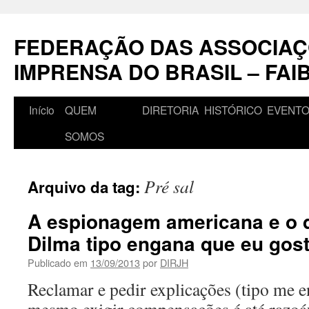
Pular
para
FEDERAÇÃO DAS ASSOCIAÇ
o
conteúdo
IMPRENSA DO BRASIL – FAI
Início
QUEM
DIRETORIA
HISTÓRICO
EVENT
SOMOS
Pré sal
Arquivo da tag:
A espionagem americana e o 
Dilma tipo engana que eu gos
Publicado em
13/09/2013
por
DIRJH
Reclamar e pedir explicações (tipo me 