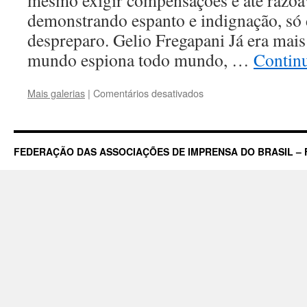
mesmo exigir compensações é até razoáv
demonstrando espanto e indignação, só
despreparo. Gelio Fregapani Já era mai
mundo espiona todo mundo, …
Contin
em
Mais galerias
|
Comentários desativados
A
espionagem
americana
e
FEDERAÇÃO DAS ASSOCIAÇÕES DE IMPRENSA DO BRASIL – 
o
despreparo
de
Dilma
tipo
engana
que
eu
gosto