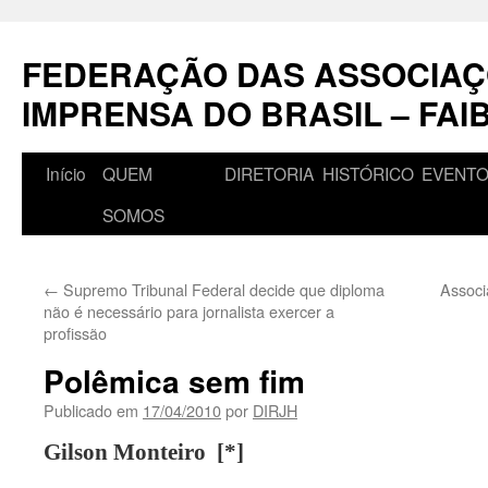
Pular
para
FEDERAÇÃO DAS ASSOCIAÇ
o
conteúdo
IMPRENSA DO BRASIL – FAI
Início
QUEM
DIRETORIA
HISTÓRICO
EVENT
SOMOS
←
Supremo Tribunal Federal decide que diploma
Associ
não é necessário para jornalista exercer a
profissão
Polêmica sem fim
Publicado em
17/04/2010
por
DIRJH
Gilson Monteiro [*]