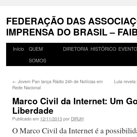
Pular
para
FEDERAÇÃO DAS ASSOCIAÇ
o
conteúdo
IMPRENSA DO BRASIL – FAI
Início
QUEM
DIRETORIA
HISTÓRICO
EVENT
SOMOS
←
Jovem Pan lança Rádio 24h de Notícias em
Lula revela
Rede Nacional
Marco Civil da Internet: Um G
Liberdade
Publicado em
12/11/2013
por
DIRJH
O Marco Civil da Internet é a possibili