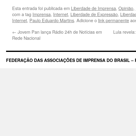
Esta entrada foi publicada em
Liberdade de Imprensa
,
Opinião
,
com a tag
Imprensa
,
Internet
,
Liberdade de Expressão
,
Liberda
Internet
,
Paulo Eduardo Martins
. Adicione o
link permanente
aos
←
Jovem Pan lança Rádio 24h de Notícias em
Lula revela
Rede Nacional
FEDERAÇÃO DAS ASSOCIAÇÕES DE IMPRENSA DO BRASIL – 