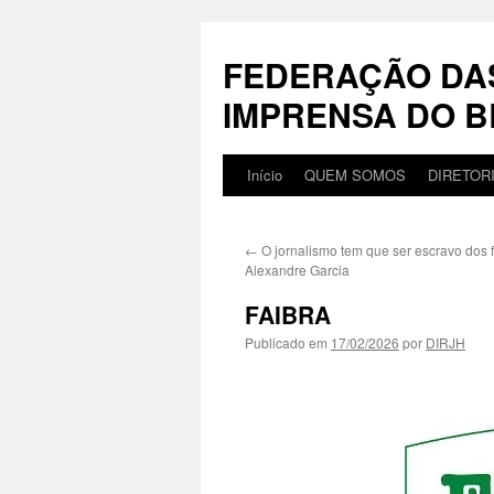
Pular
para
FEDERAÇÃO DA
o
conteúdo
IMPRENSA DO B
Início
QUEM SOMOS
DIRETOR
←
O jornalismo tem que ser escravo dos f
Alexandre Garcia
FAIBRA
Publicado em
17/02/2026
por
DIRJH