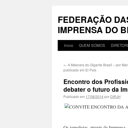
Pular
para
FEDERAÇÃO DA
o
conteúdo
IMPRENSA DO B
Início
QUEM SOMOS
DIRETOR
←
A Máscara do Gigante Brasil – por Mar
publicado em El País
Encontro dos Profiss
debater o futuro da 
Publicado em
17/08/2014
por
DIRJH
Os jornalistas, através da Imprensa