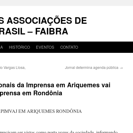
S ASSOCIAÇÕES DE
RASIL – FAIBRA
IA
HISTÓRICO
EVENTOS
CONTATO
io Vargas Llosa,
Jornal determina agenda pública
→
ionais da Imprensa em Ariquemes vai
Imprensa em Rondônia
, precisam ser vistos como porta vozes da sociedade, informando