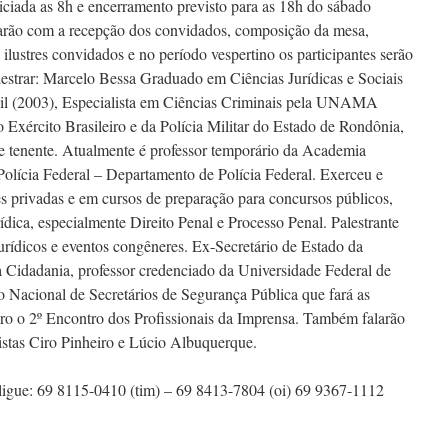
ciada as 8h e encerramento previsto para as 18h do sábado
iarão com a recepção dos convidados, composição da mesa,
 ilustres convidados e no período vespertino os participantes serão
lestrar: Marcelo Bessa Graduado em Ciências Jurídicas e Sociais
sil (2003), Especialista em Ciências Criminais pela UNAMA
o Exército Brasileiro e da Polícia Militar do Estado de Rondônia,
de tenente. Atualmente é professor temporário da Academia
Polícia Federal – Departamento de Polícia Federal. Exerceu e
s privadas e em cursos de preparação para concursos públicos,
rídica, especialmente Direito Penal e Processo Penal. Palestrante
urídicos e eventos congêneres. Ex-Secretário de Estado da
a Cidadania, professor credenciado da Universidade Federal de
 Nacional de Secretários de Segurança Pública que fará as
ro o 2º Encontro dos Profissionais da Imprensa. Também falarão
istas Ciro Pinheiro e Lúcio Albuquerque.
ligue: 69 8115-0410 (tim) – 69 8413-7804 (oi) 69 9367-1112