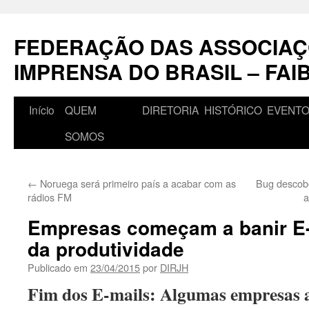
Pular
para
FEDERAÇÃO DAS ASSOCIAÇ
o
conteúdo
IMPRENSA DO BRASIL – FAI
Início
QUEM
DIRETORIA
HISTÓRICO
EVENT
SOMOS
←
Noruega será primeiro país a acabar com as
Bug descobe
rádios FM
a
Empresas começam a banir E
da produtividade
Publicado em
23/04/2015
por
DIRJH
Fim dos E-mails: Algumas empresas 