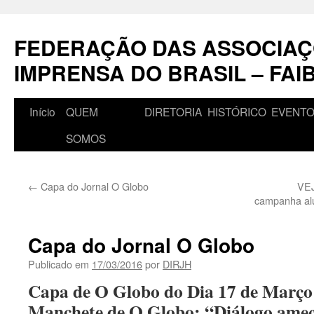
Pular
para
FEDERAÇÃO DAS ASSOCIAÇ
o
conteúdo
IMPRENSA DO BRASIL – FAI
Início
QUEM
DIRETORIA
HISTÓRICO
EVENT
SOMOS
←
Capa do Jornal O Globo
VEJ
campanha alu
Capa do Jornal O Globo
Publicado em
17/03/2016
por
DIRJH
Capa de O Globo do Dia 17 de Março
Manchete de O Globo: “Diálogo ame