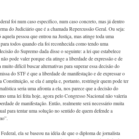
eral foi num caso específico, num caso concreto, mas já dentro
forma do Judiciário que é a chamada Repercussão Geral. Ou seja:
 aquela pessoa que entrou na Justiça, mas atinge toda uma
le para todos quando ela foi reconhecida como tendo uma
decisão do Supremo dada disse o seguinte: a lei que estabelece
 não pode valer porque ela atinge a liberdade de expressão e de
a muito difícil buscar alternativas para superar essa decisão do
issa do STF é que a liberdade de manifestação e de expressar o
Constituição, se ela é ampla e, portanto, restringir quem pode ter
rnalística seria uma afronta a ela, nos parece que a decisão do
mo uma lei feita hoje, agora pelo Congresso Nacional não valeria
berdade de manifestação. Então, realmente será necessário muita
ctual para tentar uma solução no sentido de quem defende a
mo”.
ederal, ela se baseou na idéia de que o diploma de jornalista