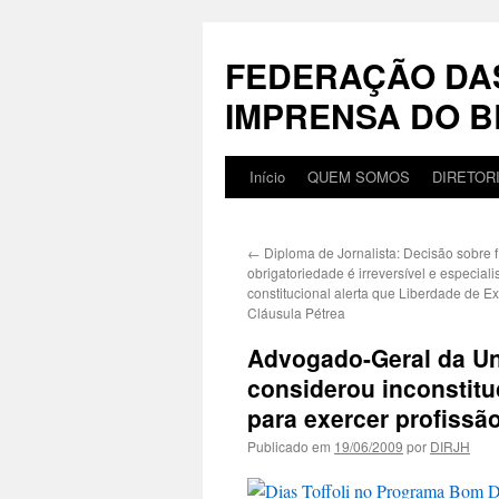
Pular
para
FEDERAÇÃO DA
o
conteúdo
IMPRENSA DO B
Início
QUEM SOMOS
DIRETOR
←
Diploma de Jornalista: Decisão sobre 
obrigatoriedade é irreversível e especiali
constitucional alerta que Liberdade de E
Cláusula Pétrea
Advogado-Geral da Un
considerou inconstitu
para exercer profissã
Publicado em
19/06/2009
por
DIRJH