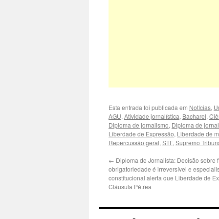
Esta entrada foi publicada em
Notícias
,
U
AGU
,
Atividade jornalística
,
Bacharel
,
Ciê
Diploma de jornalismo
,
Diploma de jornal
Liberdade de Expressão
,
Liberdade de m
Repercussão geral
,
STF
,
Supremo Tribuna
←
Diploma de Jornalista: Decisão sobre 
obrigatoriedade é irreversível e especiali
constitucional alerta que Liberdade de E
Cláusula Pétrea