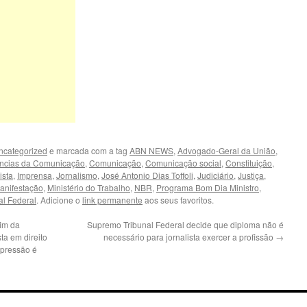
ncategorized
e marcada com a tag
ABN NEWS
,
Advogado-Geral da União
,
ncias da Comunicação
,
Comunicação
,
Comunicação social
,
Constituição
,
ista
,
Imprensa
,
Jornalismo
,
José Antonio Dias Toffoli
,
Judiciário
,
Justiça
,
anifestação
,
Ministério do Trabalho
,
NBR
,
Programa Bom Dia Ministro
,
l Federal
. Adicione o
link permanente
aos seus favoritos.
fim da
Supremo Tribunal Federal decide que diploma não é
sta em direito
necessário para jornalista exercer a profissão
→
xpressão é