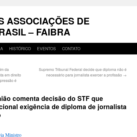
S ASSOCIAÇÕES DE
RASIL – FAIBRA
IA
HISTÓRICO
EVENTOS
CONTATO
fim da
Supremo Tribunal Federal decide que diploma não é
sta em direito
necessário para jornalista exercer a profissão
→
xpressão é
ião comenta decisão do STF que
cional exigência de diploma de jornalista
o