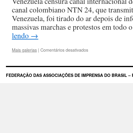
Venezuela censura canal internaci
canal colombiano NTN 24, que transmit
Venezuela, foi tirado do ar depois de in
massivas marchas e protestos em todo 
lendo
→
em
Mais galerias
|
Comentários desativados
Canal
de
Notícias
é
FEDERAÇÃO DAS ASSOCIAÇÕES DE IMPRENSA DO BRASIL – 
tirado
do
ar
na
Venezuela
por
informar
sobre
protestos
contra