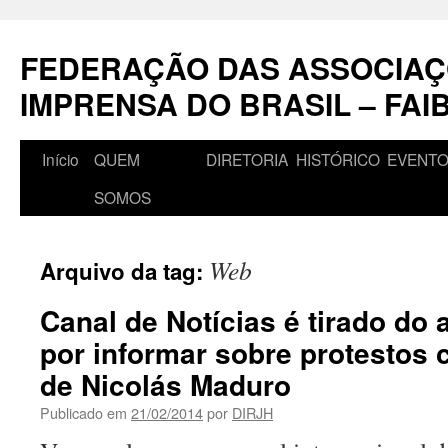
Pular
para
FEDERAÇÃO DAS ASSOCIAÇ
o
conteúdo
IMPRENSA DO BRASIL – FAI
Início
QUEM
DIRETORIA
HISTÓRICO
EVENT
SOMOS
Web
Arquivo da tag:
Canal de Notícias é tirado do 
por informar sobre protestos 
de Nicolás Maduro
Publicado em
21/02/2014
por
DIRJH