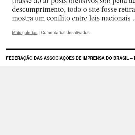
tirasse do ar posts ofensivos sob pena d
descumprimento, todo o site fosse retira
mostra um conflito entre leis nacionai
em
Mais galerias
|
Comentários desativados
Ameaça
de
tirar
Facebook
FEDERAÇÃO DAS ASSOCIAÇÕES DE IMPRENSA DO BRASIL – 
do
ar
revela
conflito
entre
lei
e
força
de
redes
sociais