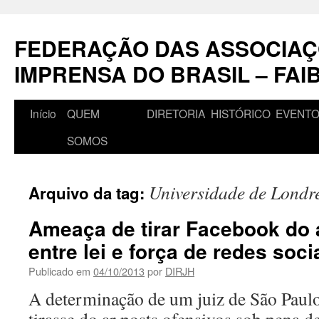
Pular
para
FEDERAÇÃO DAS ASSOCIAÇ
o
conteúdo
IMPRENSA DO BRASIL – FAI
Início
QUEM
DIRETORIA
HISTÓRICO
EVENT
SOMOS
Universidade de Londr
Arquivo da tag:
Ameaça de tirar Facebook do a
entre lei e força de redes soci
Publicado em
04/10/2013
por
DIRJH
A determinação de um juiz de São Paul