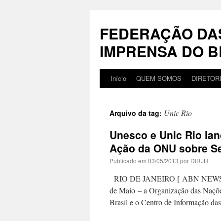
Pular
para
FEDERAÇÃO DA
o
conteúdo
IMPRENSA DO B
Início
QUEM SOMOS
DIRETOR
Unic Rio
Arquivo da tag:
Unesco e Unic Rio lan
Ação da ONU sobre Se
Publicado em
03/05/2013
por
DIRJH
RIO DE JANEIRO [ ABN NEWS ] — 
de Maio – a Organização das Naçõe
Brasil e o Centro de Informação 