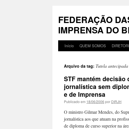
Pular
para
FEDERAÇÃO DA
o
conteúdo
IMPRENSA DO B
Início
QUEM SOMOS
DIRETOR
Tutela antecipada
Arquivo da tag:
STF mantém decisão qu
jornalística sem dipl
e de Imprensa
Publicado em
18/06/2006
por
DIRJH
O ministro Gilmar Mendes, do Supre
jornalística aos que atuam na profi
de diploma de curso superior na ár