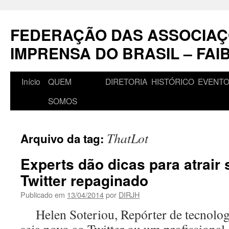
Pular
para
FEDERAÇÃO DAS ASSOCIAÇ
o
conteúdo
IMPRENSA DO BRASIL – FAI
Início
QUEM
DIRETORIA
HISTÓRICO
EVENT
SOMOS
ThatLot
Arquivo da tag:
Experts dão dicas para atrair
Twitter repaginado
Publicado em
13/04/2014
por
DIRJH
Helen Soteriou, Repórter de tecnolo