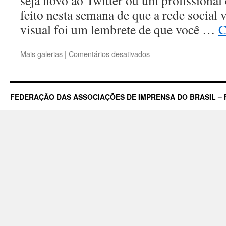
seja novo ao Twitter ou um profissional
feito nesta semana de que a rede social
visual foi um lembrete de que você …
C
em
Mais galerias
|
Comentários desativados
Experts
dão
dicas
para
FEDERAÇÃO DAS ASSOCIAÇÕES DE IMPRENSA DO BRASIL – 
atrair
seguidores
em
Twitter
repaginado