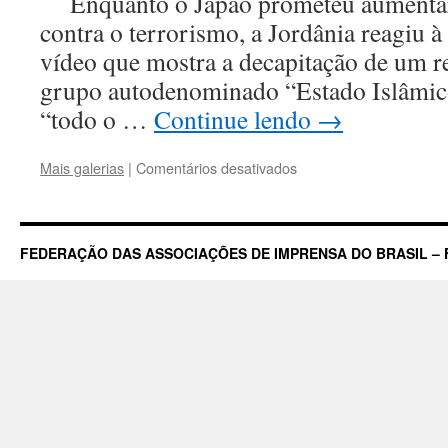
Enquanto o Japão prometeu aumentar o
contra o terrorismo, a Jordânia reagiu 
vídeo que mostra a decapitação de um r
grupo autodenominado “Estado Islâmico
“todo o …
Continue lendo
→
em
Mais galerias
|
Comentários desativados
Japão
condena
grupo
terrorista
FEDERAÇÃO DAS ASSOCIAÇÕES DE IMPRENSA DO BRASIL – 
Estado
Islâmico
por
morte
de
jornalista
e
Jordânia
tenta
libertar