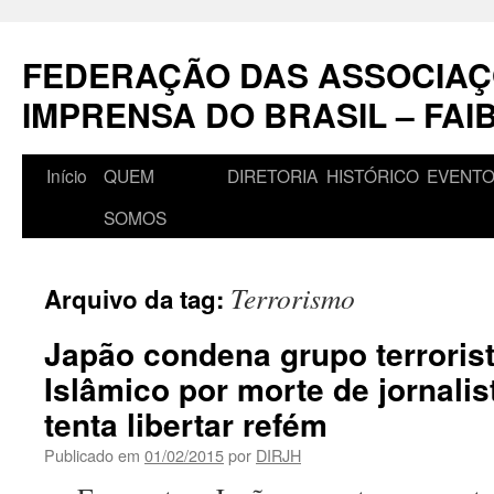
Pular
para
FEDERAÇÃO DAS ASSOCIAÇ
o
conteúdo
IMPRENSA DO BRASIL – FAI
Início
QUEM
DIRETORIA
HISTÓRICO
EVENT
SOMOS
Terrorismo
Arquivo da tag:
Japão condena grupo terroris
Islâmico por morte de jornalis
tenta libertar refém
Publicado em
01/02/2015
por
DIRJH