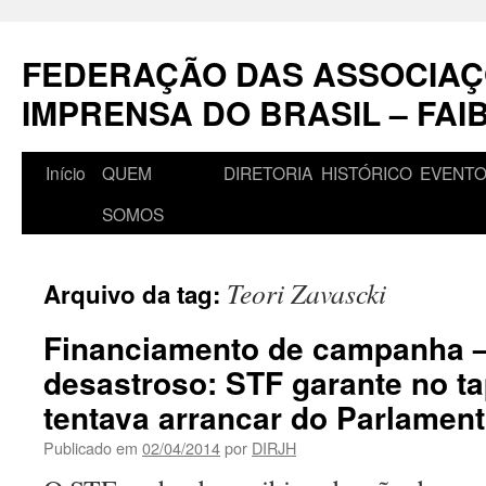
Pular
para
FEDERAÇÃO DAS ASSOCIAÇ
o
conteúdo
IMPRENSA DO BRASIL – FAI
Início
QUEM
DIRETORIA
HISTÓRICO
EVENT
SOMOS
Teori Zavascki
Arquivo da tag:
Financiamento de campanha –
desastroso: STF garante no t
tentava arrancar do Parlament
Publicado em
02/04/2014
por
DIRJH