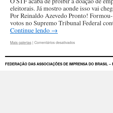
O STF acaba de proibir a doação de em
eleitorais. Já mostro aonde isso vai cheg
Por Reinaldo Azevedo Pronto! Formou-s
votos no Supremo Tribunal Federal con
Continue lendo
→
em
Mais galerias
|
Comentários desativados
Financiamento
de
campanha
–
FEDERAÇÃO DAS ASSOCIAÇÕES DE IMPRENSA DO BRASIL – 
Resultado
desastroso:
STF
garante
no
tapetão
o
que
PT
tentava