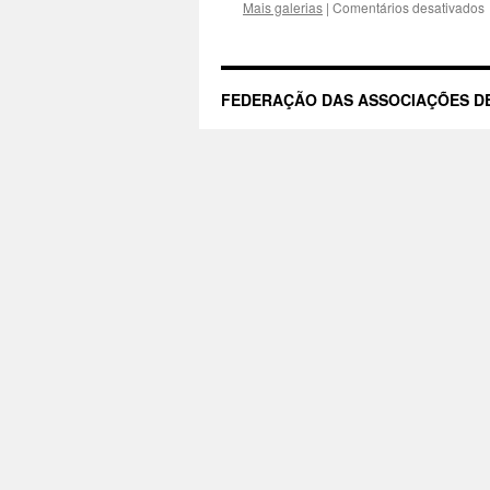
Mais galerias
|
Comentários desativados
FEDERAÇÃO DAS ASSOCIAÇÕES DE
B