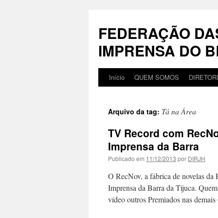
Pular
para
FEDERAÇÃO DA
o
conteúdo
IMPRENSA DO B
Início
QUEM SOMOS
DIRETOR
Tá na Área
Arquivo da tag:
TV Record com RecNo
Imprensa da Barra
Publicado em
11/12/2013
por
DIRJH
O RecNov, a fábrica de novelas da
Imprensa da Barra da Tijuca. Quem 
vídeo outros Premiados nas dema