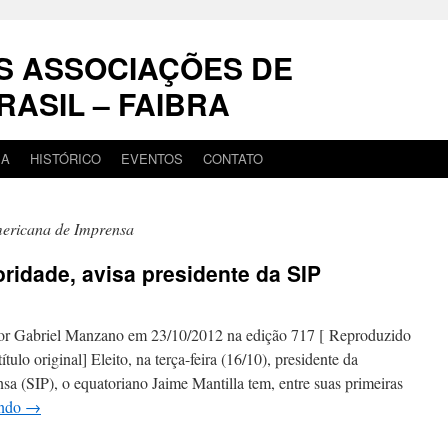
S ASSOCIAÇÕES DE
RASIL – FAIBRA
IA
HISTÓRICO
EVENTOS
CONTATO
mericana de Imprensa
ioridade, avisa presidente da SIP
 Gabriel Manzano em 23/10/2012 na edição 717 [ Reproduzido
ulo original] Eleito, na terça-feira (16/10), presidente da
a (SIP), o equatoriano Jaime Mantilla tem, entre suas primeiras
endo
→