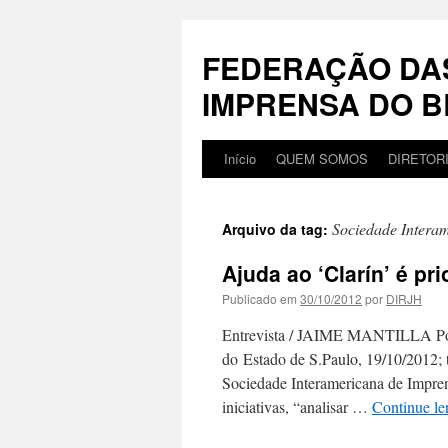
Pular
para
FEDERAÇÃO DA
o
conteúdo
IMPRENSA DO B
Início
QUEM SOMOS
DIRETOR
Sociedade Intera
Arquivo da tag:
Ajuda ao ‘Clarín’ é pr
Publicado em
30/10/2012
por
DIRJH
Entrevista / JAIME MANTILLA Por
do Estado de S.Paulo, 19/10/2012; tít
Sociedade Interamericana de Imprens
iniciativas, “analisar …
Continue l