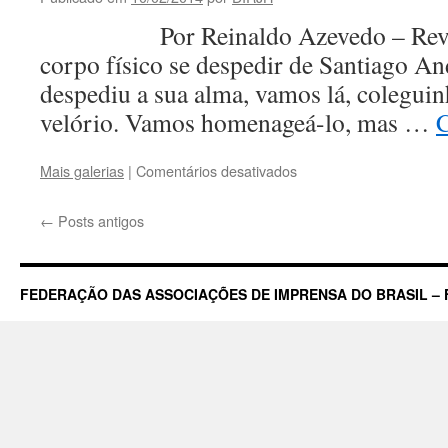
Por Reinaldo Azevedo – Revist
corpo físico se despedir de Santiago An
despediu a sua alma, vamos lá, coleguinh
velório. Vamos homenageá-lo, mas …
C
em
Mais galerias
|
Comentários desativados
Vamos
lá,
←
Posts antigos
jornalistas
e
veículos
de
FEDERAÇÃO DAS ASSOCIAÇÕES DE IMPRENSA DO BRASIL – 
comunicação,
ao
velório
de
Santiago
Andrade
jogar