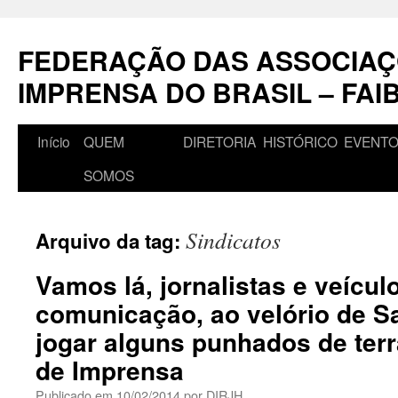
Pular
para
FEDERAÇÃO DAS ASSOCIAÇ
o
conteúdo
IMPRENSA DO BRASIL – FAI
Início
QUEM
DIRETORIA
HISTÓRICO
EVENT
SOMOS
Sindicatos
Arquivo da tag:
Vamos lá, jornalistas e veícul
comunicação, ao velório de S
jogar alguns punhados de ter
de Imprensa
Publicado em
10/02/2014
por
DIRJH