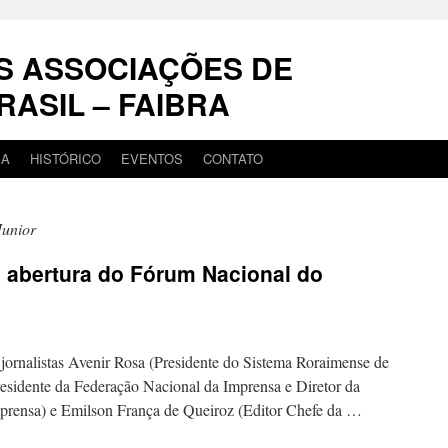
S ASSOCIAÇÕES DE
RASIL – FAIBRA
IA
HISTÓRICO
EVENTOS
CONTATO
Junior
m abertura do Fórum Nacional do
alistas Avenir Rosa (Presidente do Sistema Roraimense de
esidente da Federação Nacional da Imprensa e Diretor da
mprensa) e Emilson França de Queiroz (Editor Chefe da …