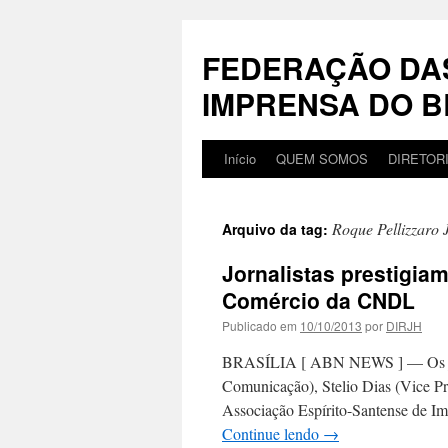
Pular
para
FEDERAÇÃO DA
o
conteúdo
IMPRENSA DO B
Início
QUEM SOMOS
DIRETOR
Roque Pellizzaro 
Arquivo da tag:
Jornalistas prestigia
Comércio da CNDL
Publicado em
10/10/2013
por
DIRJH
BRASÍLIA [ ABN NEWS ] — Os jorn
Comunicação), Stelio Dias (Vice Pr
Associação Espírito-Santense de I
Continue lendo
→