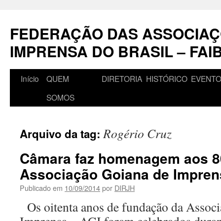
Pular
para
FEDERAÇÃO DAS ASSOCIAÇ
o
conteúdo
IMPRENSA DO BRASIL – FAI
Início
QUEM
DIRETORIA
HISTÓRICO
EVENT
SOMOS
Rogério Cruz
Arquivo da tag:
Câmara faz homenagem aos 8
Associação Goiana de Impren
Publicado em
10/09/2014
por
DIRJH
Os oitenta anos de fundação da Associ