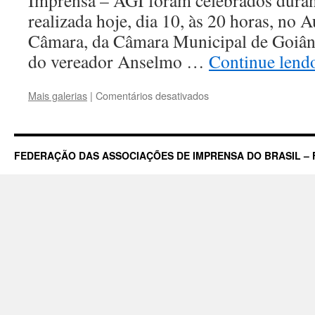
Imprensa – AGI foram celebrados duran
realizada hoje, dia 10, às 20 horas, no 
Câmara, da Câmara Municipal de Goiânia
do vereador Anselmo …
Continue len
em
Mais galerias
|
Comentários desativados
Câmara
faz
homenagem
aos
FEDERAÇÃO DAS ASSOCIAÇÕES DE IMPRENSA DO BRASIL – 
80
Anos
da
Associação
Goiana
de
Imprensa