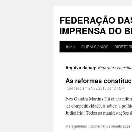
Pular
para
FEDERAÇÃO DA
o
conteúdo
IMPRENSA DO B
Início
QUEM SOMOS
DIRETOR
Reformas constitu
Arquivo da tag:
As reformas constituci
Publicado em
24/08/2013
por
DIRJH
Ives Gandra Martins Há cinco reforma
ter competitividade, a saber: a políti
Judiciário. Todas as manifestações
Mais galerias
|
Comentários desativados