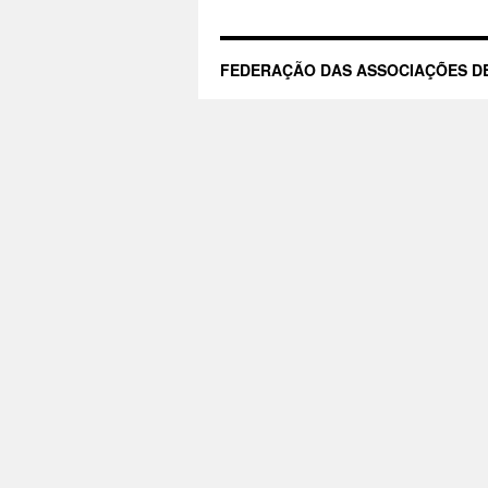
r
c
n
FEDERAÇÃO DAS ASSOCIAÇÕES DE
c
p