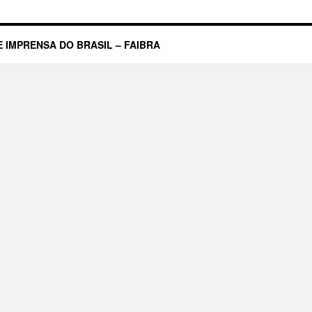
eformas
onstitucionais
ecessárias
 IMPRENSA DO BRASIL – FAIBRA
e
a
rise
olítica