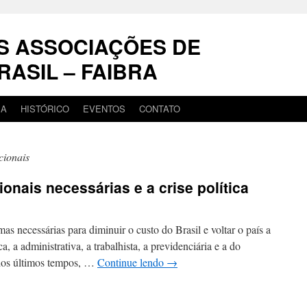
S ASSOCIAÇÕES DE
RASIL – FAIBRA
IA
HISTÓRICO
EVENTOS
CONTATO
cionais
onais necessárias e a crise política
s necessárias para diminuir o custo do Brasil e voltar o país a
ca, a administrativa, a trabalhista, a previdenciária e a do
 dos últimos tempos, …
Continue lendo
→
em
As