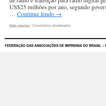
de rádio e transição para rádio digital 
US$25 milhões por ano, s
…
Continue lendo
→
em
Mais galerias
|
Comentários desativados
Noruega
será
primeiro
país
FEDERAÇÃO DAS ASSOCIAÇÕES DE IMPRENSA DO BRASIL – 
a
acabar
com
as
rádios
FM