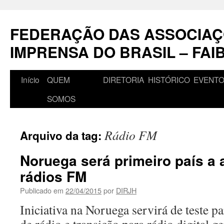
Pular
para
FEDERAÇÃO DAS ASSOCIAÇ
o
conteúdo
IMPRENSA DO BRASIL – FAI
Início
QUEM
DIRETORIA
HISTÓRICO
EVENT
SOMOS
Rádio FM
Arquivo da tag:
Noruega será primeiro país a
rádios FM
Publicado em
22/04/2015
por
DIRJH
Iniciativa na Noruega servirá de teste pa