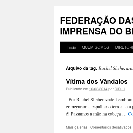
Pular
para
FEDERAÇÃO DA
o
conteúdo
IMPRENSA DO B
Início
QUEM SOMOS
DIRETOR
Rachel Sheheraza
Arquivo da tag:
Vítima dos Vândalos
Publicado em
10/02/2014
por
DIRJH
Por Rachel Sheherazade Lembram qu
começaram a espalhar o terror , e a p
é! Passamos a mão na cabeça …
Co
Mais galerias
|
Comentários desativados
V