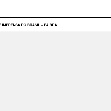
dos
Vândalos
 IMPRENSA DO BRASIL – FAIBRA