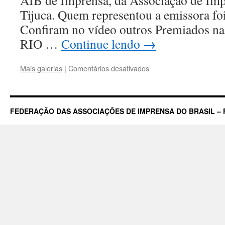
AIB de Imprensa, da Associação de Imp
Tijuca. Quem representou a emissora foi
Confiram no vídeo outros Premiados n
RIO …
Continue lendo
→
em
Mais galerias
|
Comentários desativados
TV
Record
com
RecNov
FEDERAÇÃO DAS ASSOCIAÇÕES DE IMPRENSA DO BRASIL – 
ganha
Prêmio
da
Associação
da
Imprensa
da
Barra