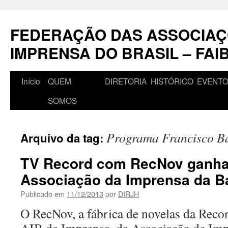
Pular
para
FEDERAÇÃO DAS ASSOCIAÇ
o
conteúdo
IMPRENSA DO BRASIL – FAI
Início
QUEM
DIRETORIA
HISTÓRICO
EVENT
SOMOS
Programa Francisco B
Arquivo da tag:
TV Record com RecNov ganha
Associação da Imprensa da B
Publicado em
11/12/2013
por
DIRJH
O RecNov, a fábrica de novelas da Reco