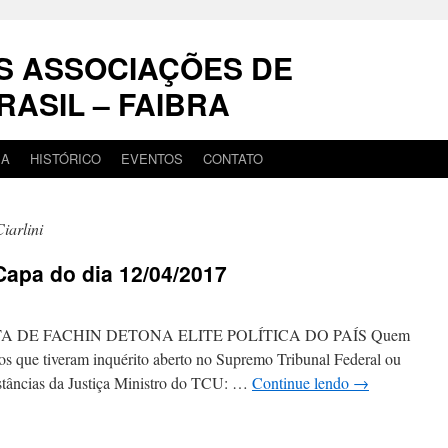
S ASSOCIAÇÕES DE
RASIL – FAIBRA
IA
HISTÓRICO
EVENTOS
CONTATO
iarlini
 Capa do dia 12/04/2017
A DE FACHIN DETONA ELITE POLÍTICA DO PAÍS Quem
os que tiveram inquérito aberto no Supremo Tribunal Federal ou
nstâncias da Justiça Ministro do TCU: …
Continue lendo
→
em
orreio