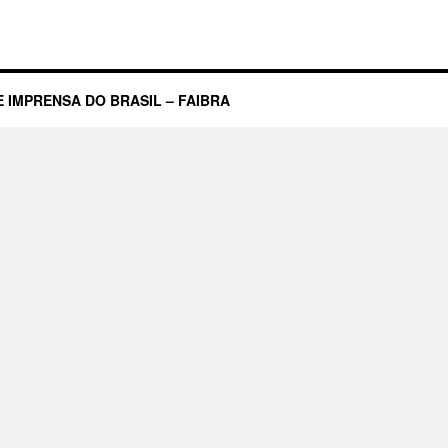
raziliense
–
Capa
do
ia
 IMPRENSA DO BRASIL – FAIBRA
12/04/2017