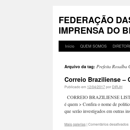
Pular
para
FEDERAÇÃO DA
o
conteúdo
IMPRENSA DO B
Início
QUEM SOMOS
DIRETOR
Prefeita Rosalba C
Arquivo da tag:
Correio Braziliense –
Publicado em
12/04/2017
por
DIRJH
CORREIO BRAZILIENSE LIST
é quem > Confira o nome de polític
que serão investigados em outras i
Mais galerias
|
Comentários desativados
C