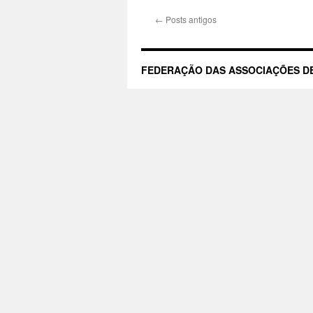
B
←
Posts antigos
d
FEDERAÇÃO DAS ASSOCIAÇÕES DE