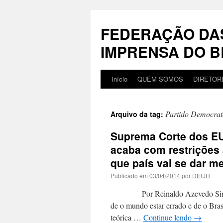
Pular
para
FEDERAÇÃO DA
o
conteúdo
IMPRENSA DO B
Início
QUEM SOMOS
DIRETOR
Partido Democrat
Arquivo da tag:
Suprema Corte dos EUA
acaba com restrições
que país vai se dar me
Publicado em
03/04/2014
por
DIRJH
Por Reinaldo Azevedo Sim, leitor
de o mundo estar errado e de o Bras
teórica …
Continue lendo
→