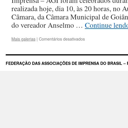
Imprensa – AGI foram celebrados duran
realizada hoje, dia 10, às 20 horas, no 
Câmara, da Câmara Municipal de Goiânia
do vereador Anselmo …
Continue len
em
Mais galerias
|
Comentários desativados
Câmara
faz
homenagem
aos
FEDERAÇÃO DAS ASSOCIAÇÕES DE IMPRENSA DO BRASIL – 
80
Anos
da
Associação
Goiana
de
Imprensa