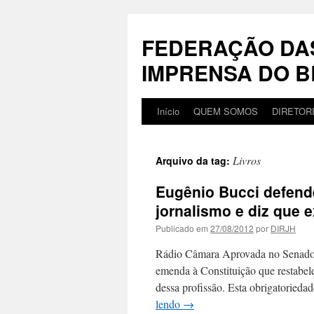
Pular
para
FEDERAÇÃO DA
o
conteúdo
IMPRENSA DO B
Início
QUEM SOMOS
DIRETOR
Livros
Arquivo da tag:
Eugênio Bucci defend
jornalismo e diz que e
Publicado em
27/08/2012
por
DIRJH
Rádio Câmara Aprovada no Senado,
emenda à Constituição que restabel
dessa profissão. Esta obrigatoried
lendo
→