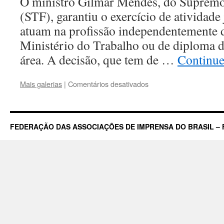
O ministro Gilmar Mendes, do Supremo
(STF), garantiu o exercício de atividade 
atuam na profissão independentemente d
Ministério do Trabalho ou de diploma d
área. A decisão, que tem de …
Continu
em
Mais galerias
|
Comentários desativados
STF
mantém
decisão
que
FEDERAÇÃO DAS ASSOCIAÇÕES DE IMPRENSA DO BRASIL – 
autoriza
exercício
da
atividade
jornalística
sem
diploma
para
garantir
Liberdade