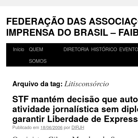
Pular
para
FEDERAÇÃO DAS ASSOCIAÇ
o
conteúdo
IMPRENSA DO BRASIL – FAI
Início
QUEM
DIRETORIA
HISTÓRICO
EVENT
SOMOS
Litisconsórcio
Arquivo da tag:
STF mantém decisão que autor
atividade jornalística sem dip
garantir Liberdade de Expres
Publicado em
18/06/2006
por
DIRJH