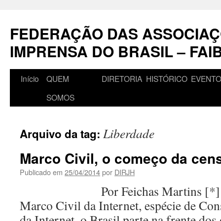
Pular
para
FEDERAÇÃO DAS ASSOCIAÇ
o
conteúdo
IMPRENSA DO BRASIL – FAI
Início
QUEM
DIRETORIA
HISTÓRICO
EVENT
SOMOS
Liberdade
Arquivo da tag:
Marco Civil, o começo da cen
Publicado em
25/04/2014
por
DIRJH
Por Feichas Martins [*] Com
Marco Civil da Internet, espécie de Con
da Internet, o Brasil parte na frente d