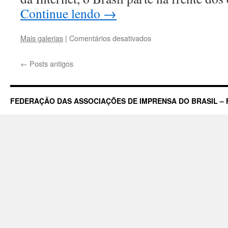
Continue lendo
→
em
Mais galerias
|
Comentários desativados
Marco
Civil,
←
Posts antigos
o
começo
da
censura
FEDERAÇÃO DAS ASSOCIAÇÕES DE IMPRENSA DO BRASIL – 