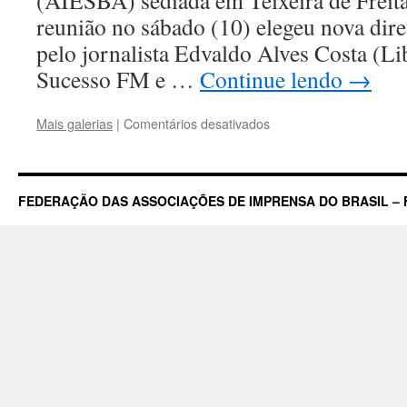
(AIESBA) sediada em Teixeira de Freit
reunião no sábado (10) elegeu nova diret
pelo jornalista Edvaldo Alves Costa (L
Sucesso FM e …
Continue lendo
→
em
Mais galerias
|
Comentários desativados
Associação
de
Imprensa
do
FEDERAÇÃO DAS ASSOCIAÇÕES DE IMPRENSA DO BRASIL – 
Extremo
Sul
da
Bahia
(AIESBA)
elege
nova
diretoria