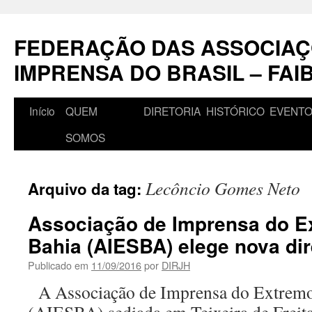
Pular
para
FEDERAÇÃO DAS ASSOCIAÇ
o
conteúdo
IMPRENSA DO BRASIL – FAI
Início
QUEM
DIRETORIA
HISTÓRICO
EVENT
SOMOS
Lecôncio Gomes Neto
Arquivo da tag:
Associação de Imprensa do E
Bahia (AIESBA) elege nova dir
Publicado em
11/09/2016
por
DIRJH
A Associação de Imprensa do Extremo