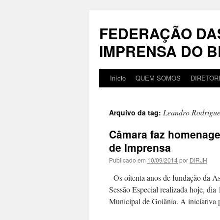
Pular
para
FEDERAÇÃO DA
o
conteúdo
IMPRENSA DO B
Início
QUEM SOMOS
DIRETOR
Leandro Rodrigue
Arquivo da tag:
Câmara faz homenage
de Imprensa
Publicado em
10/09/2014
por
DIRJH
Os oitenta anos de fundação da As
Sessão Especial realizada hoje, di
Municipal de Goiânia. A iniciativ