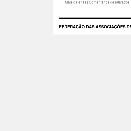
Mais galerias
|
Comentários desativados
f
FEDERAÇÃO DAS ASSOCIAÇÕES DE