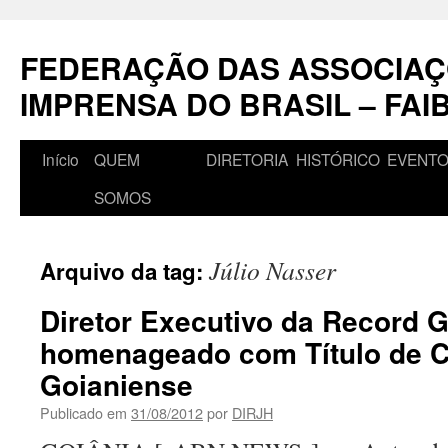
Pular
para
FEDERAÇÃO DAS ASSOCIAÇ
o
conteúdo
IMPRENSA DO BRASIL – FAI
Início
QUEM
DIRETORIA
HISTÓRICO
EVENT
SOMOS
Júlio Nasser
Arquivo da tag:
Diretor Executivo da Record G
homenageado com Título de 
Goianiense
Publicado em
31/08/2012
por
DIRJH