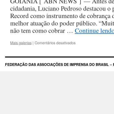
GOIÂNIA [ ABN NEWS ] — Antes de e
cidadania, Luciano Pedroso destacou o 
Record como instrumento de cobrança 
melhor atuação do poder público. “Muit
não tem como cobrar …
Continue lend
em
Mais galerias
|
Comentários desativados
Diretor
Executivo
da
Record
FEDERAÇÃO DAS ASSOCIAÇÕES DE IMPRENSA DO BRASIL – 
Goiás
é
homenageado
com
Título
de
Cidadão
Goianiense