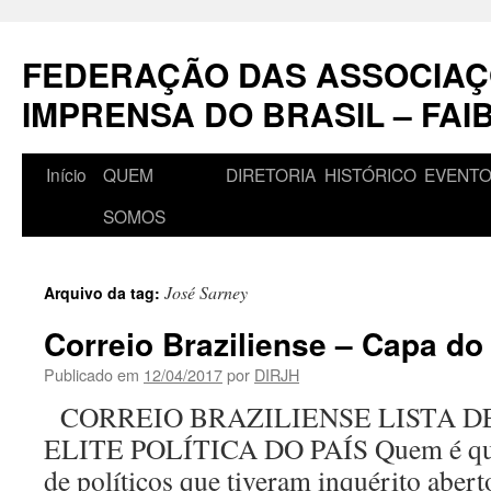
Pular
para
FEDERAÇÃO DAS ASSOCIAÇ
o
conteúdo
IMPRENSA DO BRASIL – FAI
Início
QUEM
DIRETORIA
HISTÓRICO
EVENT
SOMOS
José Sarney
Arquivo da tag:
Correio Braziliense – Capa do
Publicado em
12/04/2017
por
DIRJH
CORREIO BRAZILIENSE LISTA D
ELITE POLÍTICA DO PAÍS Quem é que
de políticos que tiveram inquérito abe