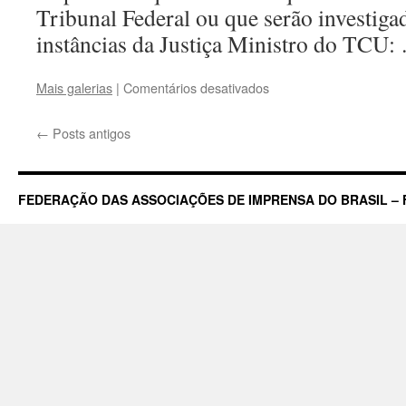
Tribunal Federal ou que serão investiga
instâncias da Justiça Ministro do TCU
em
Mais galerias
|
Comentários desativados
Correio
Braziliense
←
Posts antigos
–
Capa
do
dia
FEDERAÇÃO DAS ASSOCIAÇÕES DE IMPRENSA DO BRASIL – 
12/04/2017