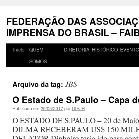
Pular
para
FEDERAÇÃO DAS ASSOCIAÇ
o
conteúdo
IMPRENSA DO BRASIL – FAI
Início
QUEM
DIRETORIA
HISTÓRICO
EVENT
SOMOS
JBS
Arquivo da tag:
O Estado de S.Paulo – Capa d
Publicado em
20/05/2017
por
DIRJH
O ESTADO DE S.PAULO – 20 de Maio
DILMA RECEBERAM US$ 150 MILH
DELATOR Dinheiro teria ido para conta