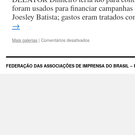
foram usados para financiar campanhas 
Joesley Batista; gastos eram tratados 
→
em
Mais galerias
|
Comentários desativados
O
Estado
de
S.Paulo
FEDERAÇÃO DAS ASSOCIAÇÕES DE IMPRENSA DO BRASIL – 
–
Capa
do
Dia
20/05/2017