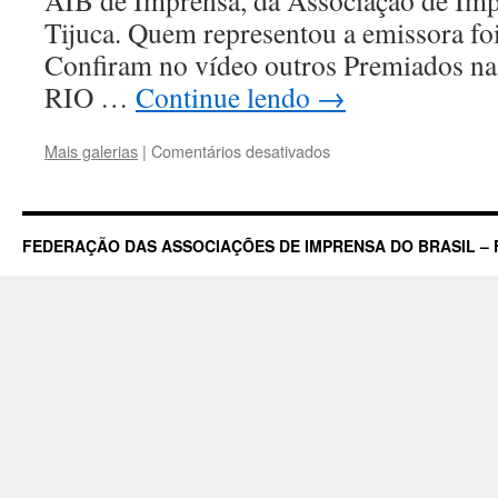
AIB de Imprensa, da Associação de Imp
Tijuca. Quem representou a emissora foi
Confiram no vídeo outros Premiados n
RIO …
Continue lendo
→
em
Mais galerias
|
Comentários desativados
TV
Record
com
RecNov
FEDERAÇÃO DAS ASSOCIAÇÕES DE IMPRENSA DO BRASIL – 
ganha
Prêmio
da
Associação
da
Imprensa
da
Barra