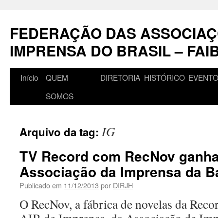
Pular
para
FEDERAÇÃO DAS ASSOCIAÇ
o
conteúdo
IMPRENSA DO BRASIL – FAI
Início
QUEM
DIRETORIA
HISTÓRICO
EVENT
SOMOS
IG
Arquivo da tag:
TV Record com RecNov ganha
Associação da Imprensa da B
Publicado em
11/12/2013
por
DIRJH
O RecNov, a fábrica de novelas da Reco