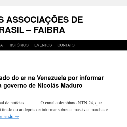
S ASSOCIAÇÕES DE
RASIL – FAIBRA
IA
HISTÓRICO
EVENTOS
CONTATO
rado do ar na Venezuela por informar
ra governo de Nicolás Maduro
acional de notícias O canal colombiano NTN 24, que
i tirado do ar depois de informar sobre as massivas marchas e
ue lendo
→