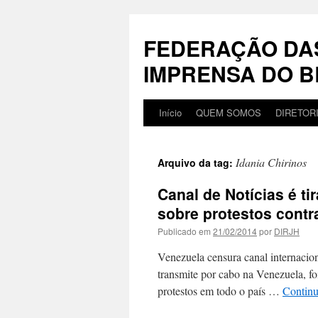
Pular
para
FEDERAÇÃO DA
o
conteúdo
IMPRENSA DO B
Início
QUEM SOMOS
DIRETOR
Idania Chirinos
Arquivo da tag:
Canal de Notícias é ti
sobre protestos cont
Publicado em
21/02/2014
por
DIRJH
Venezuela censura canal intern
transmite por cabo na Venezuela, fo
protestos em todo o país …
Contin