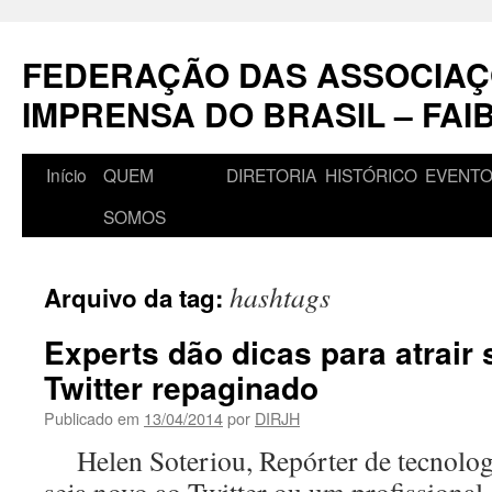
Pular
para
FEDERAÇÃO DAS ASSOCIAÇ
o
conteúdo
IMPRENSA DO BRASIL – FAI
Início
QUEM
DIRETORIA
HISTÓRICO
EVENT
SOMOS
hashtags
Arquivo da tag:
Experts dão dicas para atrair
Twitter repaginado
Publicado em
13/04/2014
por
DIRJH
Helen Soteriou, Repórter de tecnolo