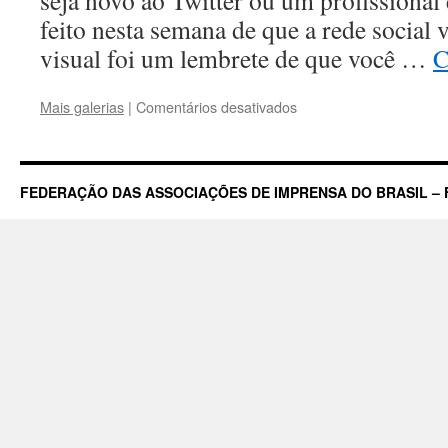
seja novo ao Twitter ou um profissional
feito nesta semana de que a rede social
visual foi um lembrete de que você …
C
em
Mais galerias
|
Comentários desativados
Experts
dão
dicas
para
FEDERAÇÃO DAS ASSOCIAÇÕES DE IMPRENSA DO BRASIL – 
atrair
seguidores
em
Twitter
repaginado