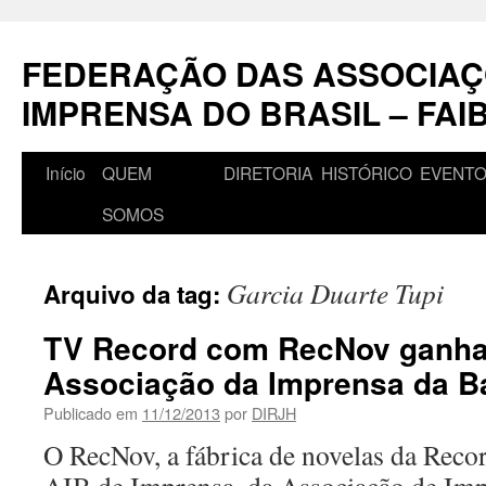
Pular
para
FEDERAÇÃO DAS ASSOCIAÇ
o
conteúdo
IMPRENSA DO BRASIL – FAI
Início
QUEM
DIRETORIA
HISTÓRICO
EVENT
SOMOS
Garcia Duarte Tupi
Arquivo da tag:
TV Record com RecNov ganha
Associação da Imprensa da B
Publicado em
11/12/2013
por
DIRJH
O RecNov, a fábrica de novelas da Reco