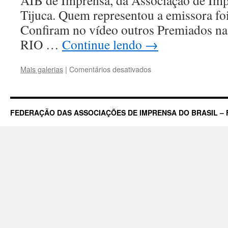
AIB de Imprensa, da Associação de Imp
Tijuca. Quem representou a emissora foi
Confiram no vídeo outros Premiados n
RIO …
Continue lendo
→
em
Mais galerias
|
Comentários desativados
TV
Record
com
RecNov
FEDERAÇÃO DAS ASSOCIAÇÕES DE IMPRENSA DO BRASIL – 
ganha
Prêmio
da
Associação
da
Imprensa
da
Barra