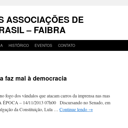
S ASSOCIAÇÕES DE
RASIL – FAIBRA
IA
HISTÓRICO
EVENTOS
CONTATO
sa faz mal à democracia
 no fogo dos vândalos que atacam carros da imprensa nas ruas
OCA – 14/11/2013 07h00 Discursando no Senado, em
lgação da Constituição, Lula …
Continue lendo
→
em
ula