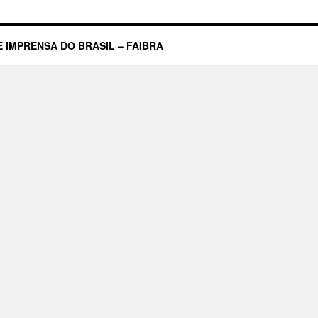
evela:
a
imprensa
 IMPRENSA DO BRASIL – FAIBRA
az
mal
à
democracia