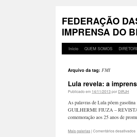
Pular
para
FEDERAÇÃO DA
o
conteúdo
IMPRENSA DO B
Início
QUEM SOMOS
DIRETOR
FMI
Arquivo da tag:
Lula revela: a impren
Publicado em
14/11/2013
por
DIRJH
As palavras de Lula põem gasolina
GUILHERME FIUZA – REVISTA ÉP
comemoração aos 25 anos de promu
Mais galerias
|
Comentários desativados
L