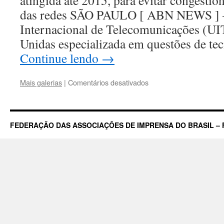
atingida até 2015, para evitar congesti
das redes SÃO PAULO [ ABN NEWS ]
Internacional de Telecomunicações (UI
Unidas especializada em questões de te
Continue lendo
→
em
Mais galerias
|
Comentários desativados
Brasil
tem
apenas
38,6%
FEDERAÇÃO DAS ASSOCIAÇÕES DE IMPRENSA DO BRASIL – 
do
espectro
recomendado
pela
UIT
para
banda
larga
móvel