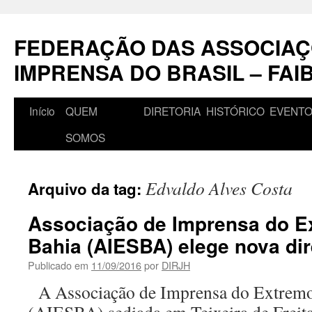
Pular
para
FEDERAÇÃO DAS ASSOCIAÇ
o
conteúdo
IMPRENSA DO BRASIL – FAI
Início
QUEM
DIRETORIA
HISTÓRICO
EVENT
SOMOS
Edvaldo Alves Costa
Arquivo da tag:
Associação de Imprensa do E
Bahia (AIESBA) elege nova dir
Publicado em
11/09/2016
por
DIRJH
A Associação de Imprensa do Extremo