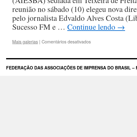
(AIESBA) sediada em Teixeira de Freit
reunião no sábado (10) elegeu nova diret
pelo jornalista Edvaldo Alves Costa (L
Sucesso FM e …
Continue lendo
→
em
Mais galerias
|
Comentários desativados
Associação
de
Imprensa
do
FEDERAÇÃO DAS ASSOCIAÇÕES DE IMPRENSA DO BRASIL – 
Extremo
Sul
da
Bahia
(AIESBA)
elege
nova
diretoria