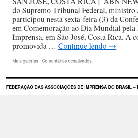
SAN JOSÉ, COSTA RICA [ ABN NEWS
do Supremo Tribunal Federal, ministro
participou nesta sexta-feira (3) da Conf
em Comemoração ao Dia Mundial pela 
Imprensa, em São José, Costa Rica. A c
promovida …
Continue lendo
→
em
Mais galerias
|
Comentários desativados
Presidente
do
STF,
Joaquim
FEDERAÇÃO DAS ASSOCIAÇÕES DE IMPRENSA DO BRASIL – 
Barbosa,
participa
de
Conferência
sobre
Liberdade
de
Imprensa