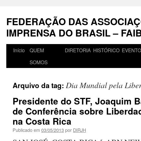
Pular
para
FEDERAÇÃO DAS ASSOCIAÇ
o
conteúdo
IMPRENSA DO BRASIL – FAI
Início
QUEM
DIRETORIA
HISTÓRICO
EVENT
SOMOS
Dia Mundial pela Libe
Arquivo da tag:
Presidente do STF, Joaquim B
de Conferência sobre Liberda
na Costa Rica
Publicado em
03/05/2013
por
DIRJH